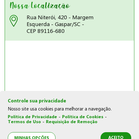
Nossa Localização
Rua Niterói, 420 - Margem
Esquerda - Gaspar/SC -
CEP 89116-680
Controle sua privacidade
Nosso site usa cookies para melhorar a navegação.
Política de Privacidade
-
Política de Cookies
-
Termos de Uso
-
Requisição de Remoção
© Copyright 2026 | Joka Novelos |
Política de Cookies
|
Política de Privacidade
|
Termos de Uso
|
Minhas opções
de privacidade
ACEITO
MINHAS OPÇÕES