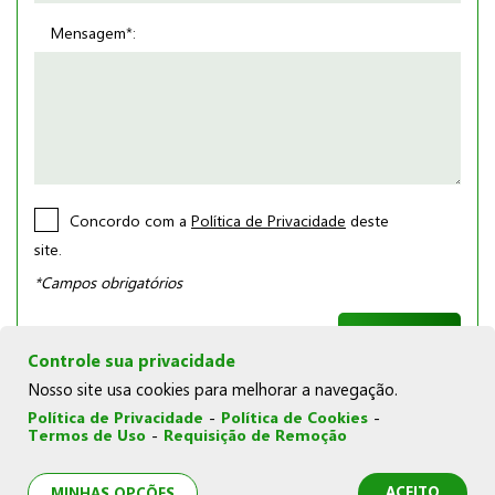
Mensagem*:
Concordo com a
Política de Privacidade
deste
site.
*Campos obrigatórios
Controle sua privacidade
Nosso site usa cookies para melhorar a navegação.
Política de Privacidade
-
Política de Cookies
-
Termos de Uso
-
Requisição de Remoção
© Copyright 2026 | Joka Novelos |
Política de Cookies
|
Política de Privacidade
|
Termos de Uso
|
Minhas opções
de privacidade
ACEITO
MINHAS OPÇÕES