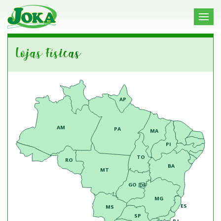
Lojas Físicas
AP
AM
PA
MA
PI
TO
RO
BA
MT
GO
DF
MG
ES
MS
SP
RJ