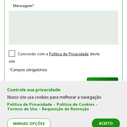
Mensagem*:
Concordo com a
Política de Privacidade
deste
site.
*Campos obrigatórios
Controle sua privacidade
Nosso site usa cookies para melhorar a navegação.
Política de Privacidade
-
Política de Cookies
-
Termos de Uso
-
Requisição de Remoção
© Copyright 2026 | Joka Novelos |
Política de Cookies
|
Política de Privacidade
|
Termos de Uso
|
Minhas opções
de privacidade
ACEITO
MINHAS OPÇÕES