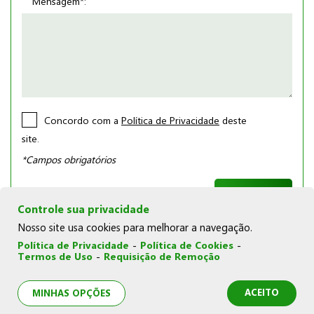
Mensagem*:
Concordo com a
Política de Privacidade
deste
site.
*Campos obrigatórios
Controle sua privacidade
Nosso site usa cookies para melhorar a navegação.
Política de Privacidade
-
Política de Cookies
-
Termos de Uso
-
Requisição de Remoção
© Copyright 2026 | Joka Novelos |
Política de Cookies
|
Política de Privacidade
|
Termos de Uso
|
Minhas opções
de privacidade
ACEITO
MINHAS OPÇÕES