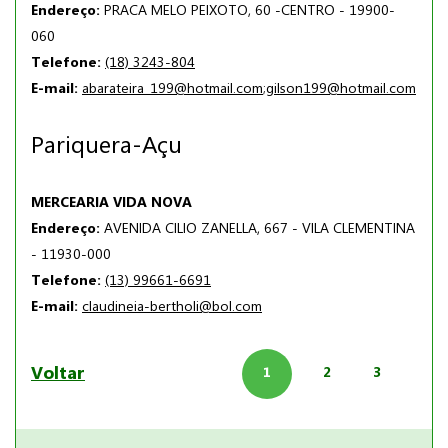
Endereço:
PRACA MELO PEIXOTO, 60 -CENTRO - 19900-
060
Telefone:
(18) 3243-804
E-mail:
abarateira_199@hotmail.com
;
gilson199@hotmail.com
Pariquera-Açu
MERCEARIA VIDA NOVA
Endereço:
AVENIDA CILIO ZANELLA, 667 - VILA CLEMENTINA
- 11930-000
Telefone:
(13) 99661-6691
E-mail:
claudineia-bertholi@bol.com
Voltar
1
2
3