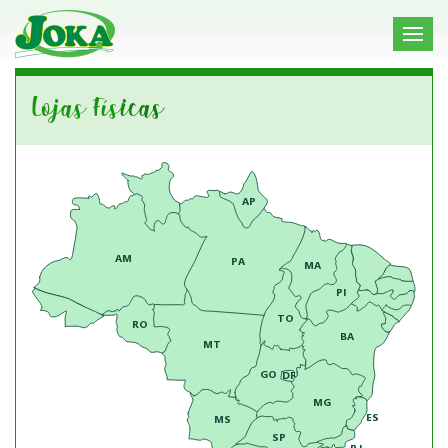
Lojas Físicas
AP
AM
PA
MA
PI
TO
RO
BA
MT
GO
DF
MG
ES
MS
SP
RJ