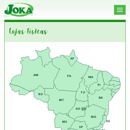
Lojas Físicas
AP
AM
PA
MA
PI
TO
RO
BA
MT
GO
DF
MG
ES
MS
SP
RJ