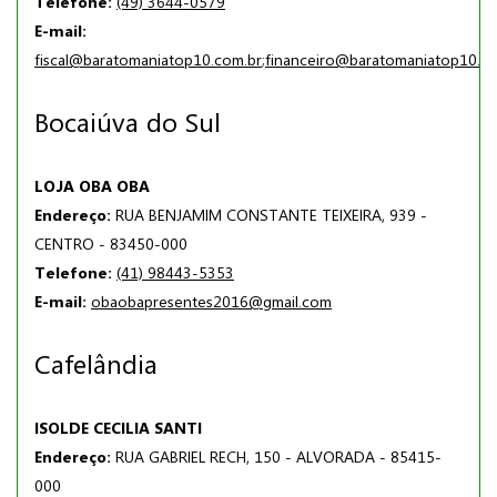
Telefone:
(49) 3644-0579
E-mail:
fiscal@baratomaniatop10.com.br
;
financeiro@baratomaniatop10.c
Bocaiúva do Sul
LOJA OBA OBA
Endereço:
RUA BENJAMIM CONSTANTE TEIXEIRA, 939 -
CENTRO - 83450-000
Telefone:
(41) 98443-5353
E-mail:
obaobapresentes2016@gmail.com
Cafelândia
ISOLDE CECILIA SANTI
Endereço:
RUA GABRIEL RECH, 150 - ALVORADA - 85415-
000