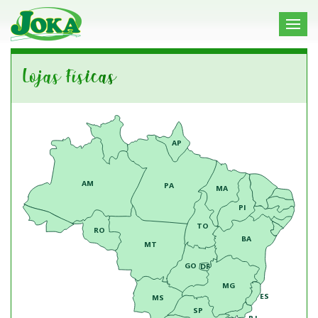
Lojas Físicas
AP
AM
PA
MA
PI
TO
RO
BA
MT
GO
DF
MG
ES
MS
SP
RJ