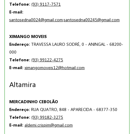
Telefone:
(93) 9117-7571
E-mail:
santosedna0024@gmail.com
;
santosedna00245@gmail.com
XIMANGO MOVEIS
Endereço:
TRAVESSA LAURO SODRÉ, 0 - ANINGAL - 68200-
000
Telefone:
(93) 99122-4275
E-mail:
ximangomoveis12@hotmail.com
Altamira
MERCADINHO CEBOLÃO
Endereço:
RUA QUATRO, 848 - APARECIDA - 68377-350
Telefone:
(93) 99182-3275
E-mail:
aldemi.crispim@gmail.com