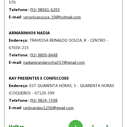
570
Telefone:
(91) 98041-6203
E-mail:
veronicasouza_19@hotmail.com
ARMARINHOS NADIA
Endereço:
TRAVESSA REINALDO SOUZA, 8 - CENTRO -
67030-215
Telefone:
(91) 9809-8448
E-mail:
nadiamirandarocha357@gmail.com
RAY PRESENTES E CONFECCOES
Endereço:
EST QUARENTA HORAS, 5 - QUARENTA HORAS
(COQUEIRO) - 67120-399
Telefone:
(91) 9824-7308
E-mail:
raybrandao1256@gmail.com
Voltar
1
2
3