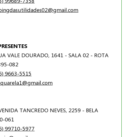
5) 99689-7358
pingdasutilidades02@gmail.com
PRESENTES
A VALE DOURADO, 1641 - SALA 02 - ROTA
895-082
6) 9663-5515
saquarela1@gmail.com
ENIDA TANCREDO NEVES, 2259 - BELA
90-061
6) 99710-5977