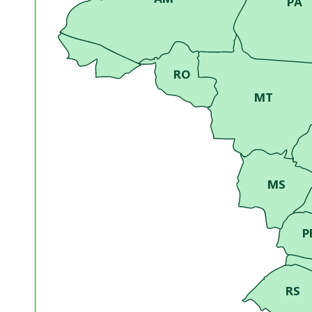
PA
RO
MT
MS
P
RS