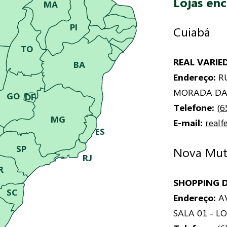
Lojas en
MA
PI
Cuiabá
TO
REAL VARIE
BA
Endereço:
RU
MORADA DA 
GO
DF
Telefone:
(6
MG
E-mail:
real
ES
SP
Nova Mu
RJ
R
SHOPPING D
SC
Endereço:
AV
SALA 01 - L