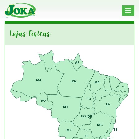
Lojas Físicas
AP
AM
PA
MA
PI
TO
RO
BA
MT
GO
DF
MG
ES
MS
SP
RJ