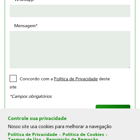
Mensagem*:
Concordo com a
Política de Privacidade
deste
site.
*Campos obrigatórios
Controle sua privacidade
Nosso site usa cookies para melhorar a navegação.
Política de Privacidade
-
Política de Cookies
-
Termos de Uso
-
Requisição de Remoção
© Copyright 2026 | Joka Novelos |
Política de Cookies
|