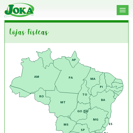
Lojas Físicas
AP
AM
PA
MA
PI
TO
RO
BA
MT
GO
DF
MG
ES
MS
SP
RJ