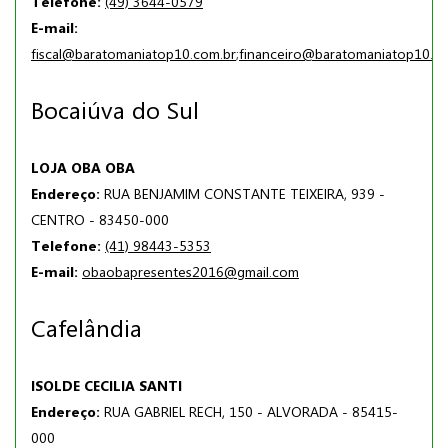
Telefone:
(49) 3644-0579
E-mail:
fiscal@baratomaniatop10.com.br
;
financeiro@baratomaniatop10.c
Bocaiúva do Sul
LOJA OBA OBA
Endereço:
RUA BENJAMIM CONSTANTE TEIXEIRA, 939 -
CENTRO - 83450-000
Telefone:
(41) 98443-5353
E-mail:
obaobapresentes2016@gmail.com
Cafelândia
ISOLDE CECILIA SANTI
Endereço:
RUA GABRIEL RECH, 150 - ALVORADA - 85415-
000