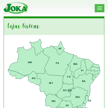
Lojas Físicas
AP
AM
PA
MA
PI
TO
RO
BA
MT
GO
DF
MG
ES
MS
SP
RJ