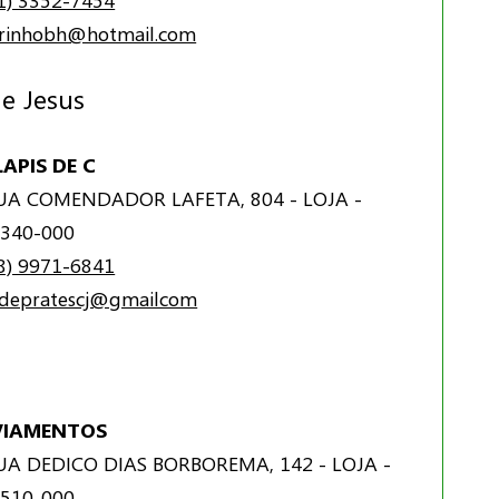
1) 3352-7454
rinhobh@hotmail.com
e Jesus
APIS DE C
A COMENDADOR LAFETA, 804 - LOJA -
340-000
8) 9971-6841
idepratescj@gmailcom
VIAMENTOS
A DEDICO DIAS BORBOREMA, 142 - LOJA -
510-000