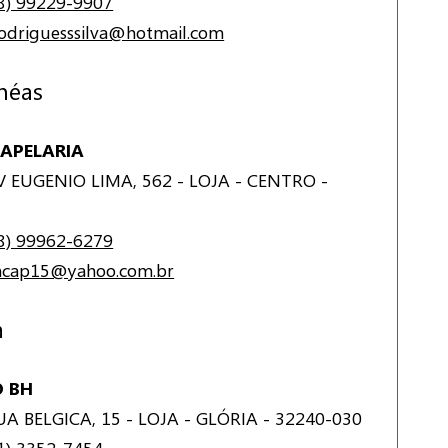
8) 99229-9907
rodriguesssilva@hotmail.com
néas
PAPELARIA
 EUGENIO LIMA, 562 - LOJA - CENTRO -
8) 99962-6279
acap15@yahoo.com.br
m
 BH
A BELGICA, 15 - LOJA - GLÓRIA - 32240-030