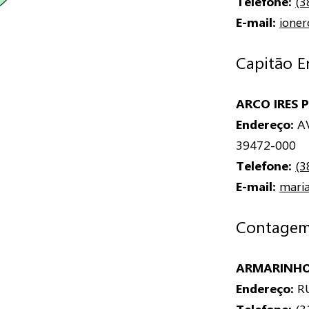
Telefone:
(3
E-mail:
ione
Capitão E
ARCO IRES 
Endereço:
AV
39472-000
Telefone:
(3
E-mail:
mari
Contage
ARMARINHO
Endereço:
RU