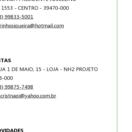
 1553 - CENTRO - 39470-000
8) 99833-5001
rinhosiqueira@hotmail.com
STAS
A 1 DE MAIO, 15 - LOJA - NH2 PROJETO
08-000
8) 99875-7498
acristnaoi@yahoo.com.br
OVIDADES