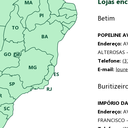
Lojas en
MA
PI
Betim
TO
POPELINE 
BA
Endereço:
AV
ALTEROSAS -
GO
DF
Telefone:
(3
MG
E-mail:
lour
ES
SP
Buritizeir
RJ
R
IMPÓRIO DA
SC
Endereço:
AV
FRANCISCO -