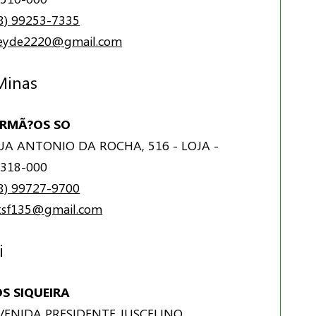
8) 99253-7335
neyde2220@gmail.com
 Minas
IRMÃ?OS SO
A ANTONIO DA ROCHA, 516 - LOJA -
318-000
8) 99727-9700
stsf135@gmail.com
i
S SIQUEIRA
ENIDA PRESIDENTE JUSCELINO