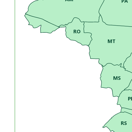
PA
RO
MT
MS
P
RS